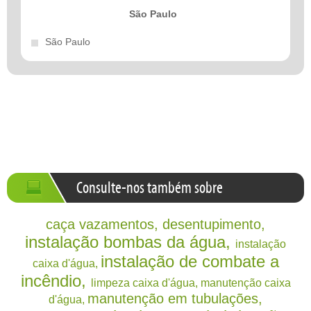
Segunda a sexta-feira das 07:00 às
São Paulo
17:00h.
São Paulo
Formas de Pagamento
Instalação e registros
Instalações de combate a incêndio
Instalação bombas da água, montagem de sistemas
de irrigação
Consulte-nos também sobre
Caça vazamentos, Desentupimento, manutenção em
tubulações
Caixa d'água (Limpeza, instalação e manutenção)
caça vazamentos
desentupimento
Instalamos fossa séptica, caixas de gordura
instalação bombas da água
Fazemos todo tipo de Instalação Hidráulica
instalação
(Residencial, comercial e Industrial)
instalação de combate a
caixa d'água
incêndio
limpeza caixa d'água
manutenção caixa
manutenção em tubulações
d'água