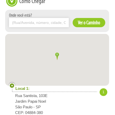
Como Chegar
Onde você está?
Ver o Caminho
Local 1:
1
Rua Santista, 103E
Jardim Papai Noel
São Paulo
-
SP
CEP: 04884-380