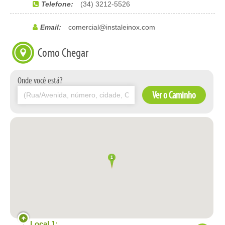
Telefone:
(34) 3212-5526
Email:
comercial@instaleinox.com
Como Chegar
Linha Criare
Linha Decor
Onde você está?
Ver o Caminho
Local 1: