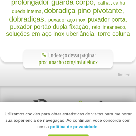
Linha Smart
prolongador guarda corpo
calha
calha
Linha Slim Force
dobradiça pino pivotante
queda interna
Produtos:
dobradiças
puxador porta
puxador aço inox
puxador portão dupla fixação
ralo linear seco
Dobradiça
soluções em aço inox uberlândia
torre coluna
Dobradiça Pivotante
Puxador
Pino Pivotante
Barra de Apoio
Endereço dessa página:
Boton Prolongador
procuroacho.com/instaleinox
Ralo Linear
Perfil U
Rodapé Oculto
Suporte Varal
Torre em Aço
Utilizamos cookies para obter estatísticas de visitas para melhorar
sua experiência de navegação. Ao continuar, você concorda com
nossa
política de privacidade.
2026 © Copyright by PROCURÔACHÔ® - Todos os Direitos Reservados. Todas as marcas
registradas utilizadas ou referidas neste site são de propriedade de seus respectivos